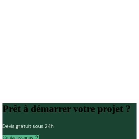
site web ou de vos process. Rapport actionnable, plan de
modernisation, accompagnement à la décision.
Audit système d'information
Audit de sites & applications
Audit performance & SEO
Schéma directeur informatique
Aide au choix de logiciels
Cahier des charges
Audit
Conseil
Stratégie
DSI externalisée
Demander un devis
Audit & conseil IT
Prêt à démarrer votre projet ?
Devis gratuit sous 24h
Contactez-nous