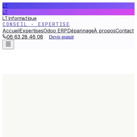
LT
LT
LT Informatique
CONSEIL · EXPERTISE
Accueil
Expertises
Odoo ERP
Dépannage
À propos
Contact
06 63 28 46 08
Devis gratuit