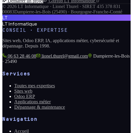
Démarrer un projet
GitHub LT Informatique
©
2026
LT Informatique · Lionel Thurel · SIRET 435 378 831
00083
Dampierre-les-Bois (25490) · Bourgogne-Franche-Comté
LT
LT Informatique
CONSEIL · EXPERTISE
Sites web, Odoo ERP, IA, applications métier, cybersécurité et
dépannage. Depuis 1998.
06 63 28 46 08
lionel.thurel@gmail.com
Dampierre-les-Bois
· 25490
Services
Toutes mes expertises
Sites web
Odoo ERP
Applications métier
Dépannage & maintenance
Navigation
Accueil