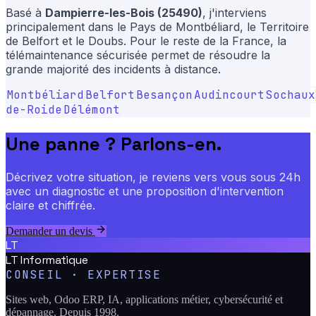
Basé à
Dampierre-les-Bois (25490)
, j'interviens
principalement dans le Pays de Montbéliard, le Territoire
de Belfort et le Doubs. Pour le reste de la France, la
télémaintenance sécurisée permet de résoudre la
grande majorité des incidents à distance.
Montbéliard
Belfort
Besançon
Audincourt
Sochaux
de-Roide
Délémont
Une panne ? Parlons-en.
Décrivez votre situation, je reviens vers vous sous 24h
avec un diagnostic et une proposition d'intervention
claire et chiffrée.
Demander un devis
LT
LT Informatique
CONSEIL · EXPERTISE
Sites web, Odoo ERP, IA, applications métier, cybersécurité et
dépannage. Depuis 1998.