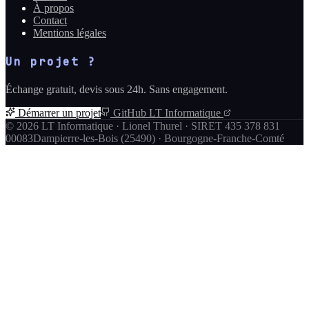
À propos
Contact
Mentions légales
Un projet ?
Échange gratuit, devis sous 24h. Sans engagement.
Démarrer un projet
GitHub LT Informatique
©
2026
LT Informatique · Lionel Thurel · SIRET 435 378 831
00083
Dampierre-les-Bois (25490) · Bourgogne-Franche-Comté