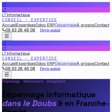
LT
LT
LT Informatique
CONSEIL · EXPERTISE
Accueil
Expertises
Odoo ERP
Dépannage
À propos
Contact
06 63 28 46 08
Devis gratuit
LT
LT
LT Informatique
CONSEIL · EXPERTISE
Accueil
Expertises
Odoo ERP
Dépannage
À propos
Contact
06 63 28 46 08
Devis gratuit
Dépannage · Maintenance · Infogérance
Dépannage informatique
dans le Doubs
& en Franche-
Comté